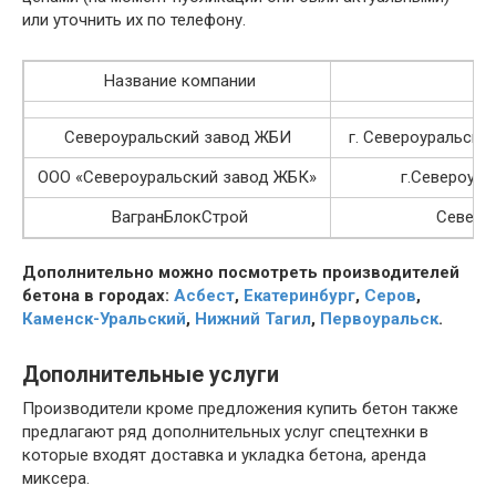
или уточнить их по телефону.
Название компании
А
Североуральский завод ЖБИ
г. Североуральск, П
ООО «Североуральский завод ЖБК»
г.Североура
ВагранБлокСтрой
Североу
Дополнительно можно посмотреть производителей
бетона в городах:
Асбест
,
Екатеринбург
,
Серов
,
Каменск-Уральский
,
Нижний Тагил
,
Первоуральск
.
Дополнительные услуги
Производители кроме предложения купить бетон также
предлагают ряд дополнительных услуг спецтехнки в
которые входят доставка и укладка бетона, аренда
миксера.